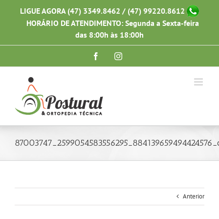
Ir
LIGUE AGORA (47) 3349.8462 / (47) 99220.8612
para
HORÁRIO DE ATENDIMENTO: Segunda a Sexta-feira
o
conteúdo
das 8:00h às 18:00h
Facebook
Instagram
87003747_2599054583556295_884139659494424576_
Anterior