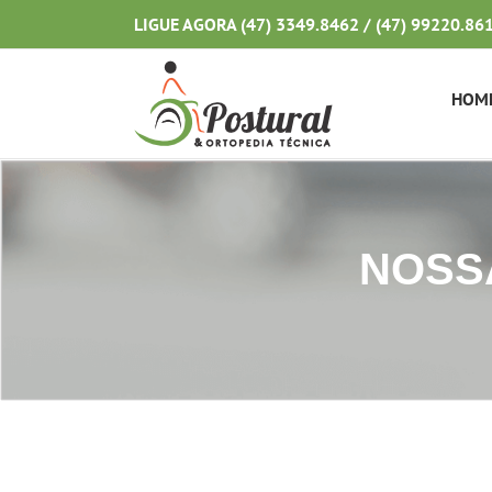
Ir
LIGUE AGORA (47) 3349.8462 / (47) 99220.86
para
o
conteúdo
HOM
NOSSA