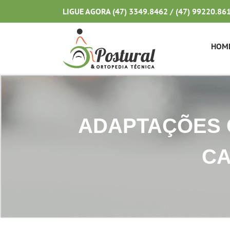
Ir
LIGUE AGORA (47) 3349.8462 / (47) 99220.86
para
o
conteúdo
HOM
ADAPTAÇÕES 
CA