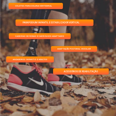
COLETES PARA COLUNA VERTEBRAL
PARAPODIUM INFANTIL E ESTABILIZADOR VERTICAL
CADEIRAS DE RODAS E CARRINHOS ADAPTADOS
ADAPTAÇÃO POSTURAL VEICULAR
ANDADORES INFANTIS E ADULTOS
ACESSÓRIOS DE REABILITAÇÃO