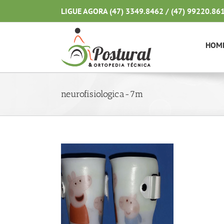
Ir
LIGUE AGORA (47) 3349.8462 / (47) 99220.86
para
o
conteúdo
HOM
neurofisiologica-7m