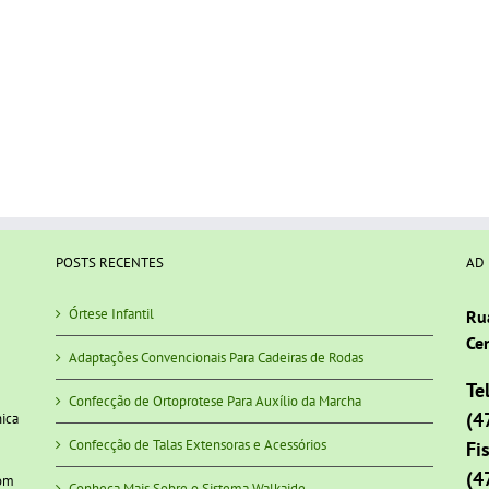
POSTS RECENTES
AD
Órtese Infantil
Ru
Cen
Adaptações Convencionais Para Cadeiras de Rodas
Te
Confecção de Ortoprotese Para Auxílio da Marcha
(4
nica
Confecção de Talas Extensoras e Acessórios
Fi
(4
com
Conheça Mais Sobre o Sistema Walkaide