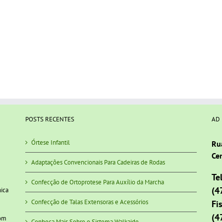
POSTS RECENTES
AD
Órtese Infantil
Ru
Cen
Adaptações Convencionais Para Cadeiras de Rodas
Te
Confecção de Ortoprotese Para Auxílio da Marcha
(4
nica
Confecção de Talas Extensoras e Acessórios
Fi
(4
com
Conheça Mais Sobre o Sistema Walkaide