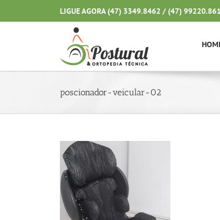
Ir
LIGUE AGORA (47) 3349.8462 / (47) 99220.86
para
o
conteúdo
HOM
poscionador-veicular-02